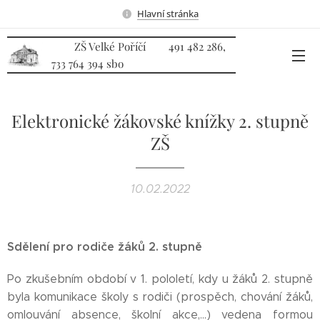
Hlavní stránka
ZŠ Velké Poříčí 491 482 286,
733 764 394 sbo
Elektronické žákovské knížky 2. stupně
ZŠ
10.02.2022
Sdělení pro rodiče žáků 2. stupně
Po zkušebním období v 1. pololetí, kdy u žáků 2. stupně
byla komunikace školy s rodiči (prospěch, chování žáků,
omlouvání absence, školní akce,...) vedena formou