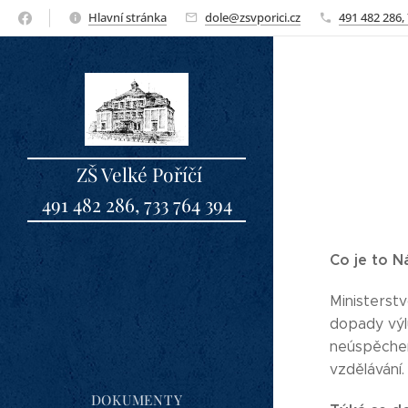
Hlavní stránka
dole@zsvporici.cz
491 482 286,
ZŠ Velké Poříčí
491 482 286, 733 764 394
sbo
Co je to N
Ministerstv
dopady výl
neúspěchem
vzdělávání.
DOKUMENTY