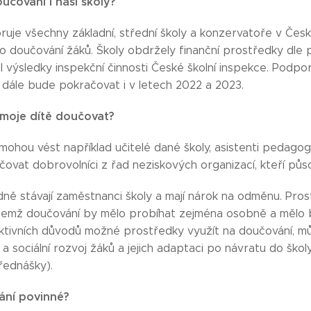
učování i naší školy?
uje všechny základní, střední školy a konzervatoře v České 
o doučování žáků. Školy obdržely finanční prostředky dle 
 výsledky inspekční činnosti České školní inspekce. Podpor
1, dále bude pokračovat i v letech 2022 a 2023.
moje dítě doučovat?
ohou vést například učitelé dané školy, asistenti pedagoga,
vat dobrovolníci z řad neziskových organizací, kteří půso
edně stávají zaměstnanci školy a mají nárok na odměnu. Pr
emž doučování by mělo probíhat zejména osobně a mělo b
ektivních důvodů možné prostředky využít na doučování, můž
a sociální rozvoj žáků a jejich adaptaci po návratu do škol
ednášky).
ání povinné?