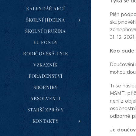
Týká se do
KALENDÁŘ AKCÍ
Plán podpor
ŠKOLNÍ JÍDELNA
skupinovéh
zohledňoval
ŠKOLNÍ DRUŽINA
31. 12. 202
EU FONDY
Kdo bude 
RODIČOVSKÁ UNIE
VZKAZNÍK
Doučování m
mohou doučo
PORADENSTVÍ
Ti se násl
SBORNÍKY
MŠMT, přič
ABSOLVENTI
není z obj
osobnostní 
STARŠÍ ZPRÁVY
odborné př
KONTAKTY
Je doučov