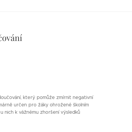
čování
doučování, který pomůže zmírnit negativní
imárně určen pro žáky ohrožené školním
u nich k vážnému zhoršení výsledků