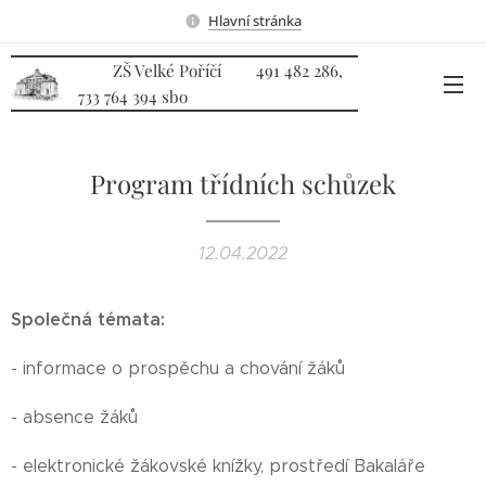
Hlavní stránka
ZŠ Velké Poříčí 491 482 286,
733 764 394 sbo
Program třídních schůzek
12.04.2022
Společná témata:
- informace o prospěchu a chování žáků
- absence žáků
- elektronické žákovské knížky, prostředí Bakaláře