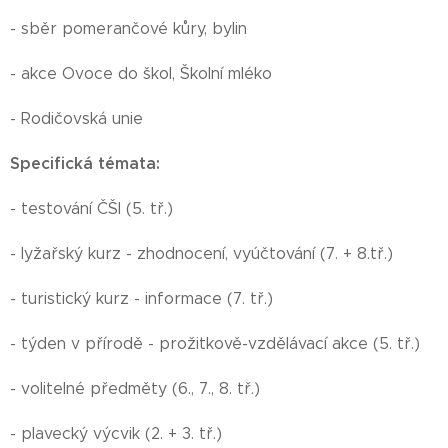
- sběr pomerančové kůry, bylin
- akce Ovoce do škol, Školní mléko
- Rodičovská unie
Specifická témata:
- testování ČŠI (5. tř.)
- lyžařský kurz - zhodnocení, vyúčtování (7. + 8.tř.)
- turistický kurz - informace (7. tř.)
- týden v přírodě - prožitkově-vzdělávací akce (5. tř.)
- volitelné předměty (6., 7., 8. tř.)
- plavecký výcvik (2. + 3. tř.)