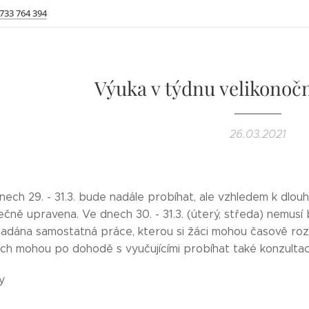
 733 764 394
Výuka v týdnu velikonoč
26.03.2021
ech 29. - 31.3. bude nadále probíhat, ale vzhledem k dlou
čně upravena. Ve dnech 30. - 31.3. (úterý, středa) nemusí
adána samostatná práce, kterou si žáci mohou časově ro
ch mohou po dohodě s vyučujícími probíhat také konzultace
y