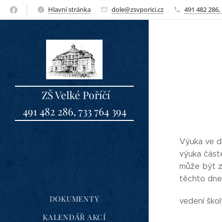
Hlavní stránka
dole@zsvporici.cz
491 482 286,
ZŠ Velké Poříčí
491 482 286, 733 764 394
sbo
Výuka ve dn
výuka částe
může být z
těchto dne
DOKUMENTY
vedení škol
KALENDÁŘ AKCÍ