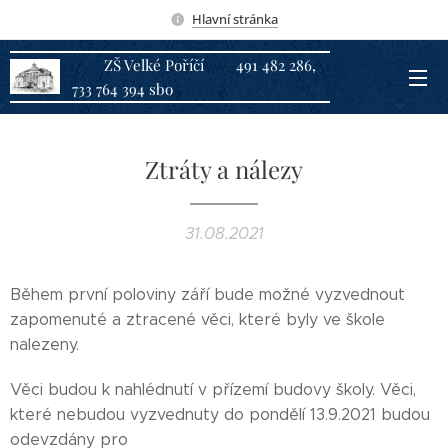
Hlavní stránka
ZŠ Velké Poříčí 491 482 286,
733 764 394 sbo
Ztráty a nálezy
31.08.2021
Během první poloviny září bude možné vyzvednout
zapomenuté a ztracené věci, které byly ve škole
nalezeny.
Věci budou k nahlédnutí v přízemí budovy školy. Věci,
které nebudou vyzvednuty do pondělí 13.9.2021 budou
odevzdány pro