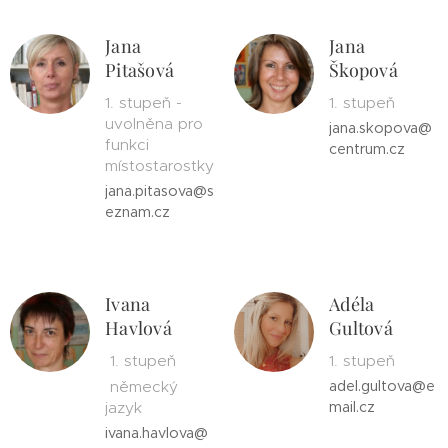
Jana
Jana
Pitašová
Škopová
1. stupeň -
1. stupeň
uvolněna pro
jana.skopova@
funkci
centrum.cz
místostarostky
jana.pitasova@s
eznam.cz
Ivana
Adéla
Havlová
Gultová
1. stupeň
1. stupeň
německý
adel.gultova@e
jazyk
mail.cz
ivana.havlova@