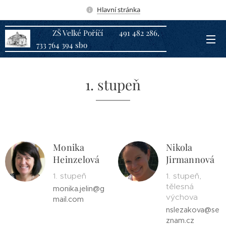
Hlavní stránka
ZŠ Velké Poříčí 491 482 286,
733 764 394 sbo
1. stupeň
Monika
Nikola
Heinzelová
Jirmannová
1. stupeň
1. stupeň,
tělesná
monika.jelin@g
výchova
mail.com
nslezakova@se
znam.cz