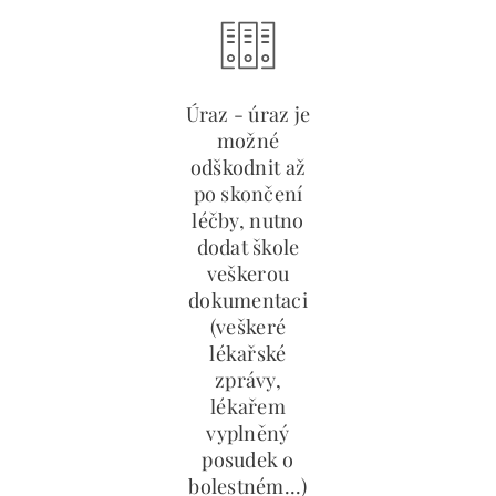
Úraz - úraz je
možné
odškodnit až
po skončení
léčby, nutno
dodat škole
veškerou
dokumentaci
(veškeré
lékařské
zprávy,
lékařem
vyplněný
posudek o
bolestném...)