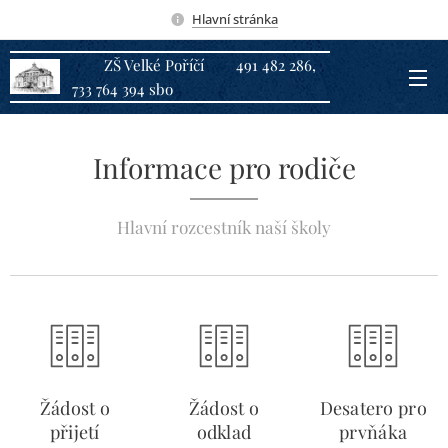
Hlavní stránka
ZŠ Velké Poříčí 491 482 286,
733 764 394 sbo
Informace pro rodiče
Hlavní rozcestník naší školy
Žádost o
Žádost o
Desatero pro
přijetí
odklad
prvňáka