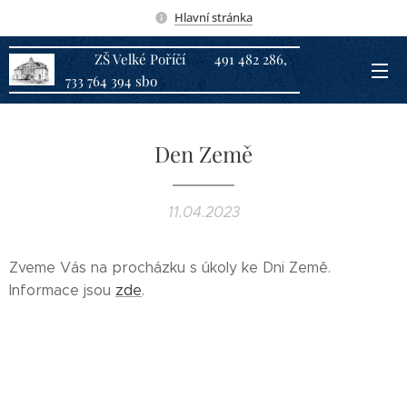
Hlavní stránka
ZŠ Velké Poříčí 491 482 286,
733 764 394 sbo
Den Země
11.04.2023
Zveme Vás na procházku s úkoly ke Dni Země.
Informace jsou
zde
.