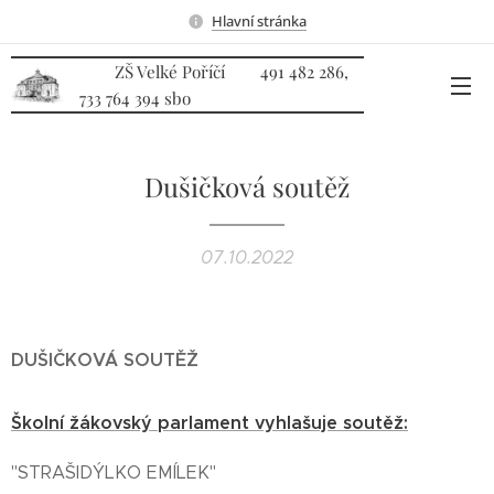
Hlavní stránka
ZŠ Velké Poříčí 491 482 286,
733 764 394 sbo
Dušičková soutěž
07.10.2022
DUŠIČKOVÁ SOUTĚŽ
Školní žákovský parlament vyhlašuje soutěž:
"STRAŠIDÝLKO EMÍLEK"