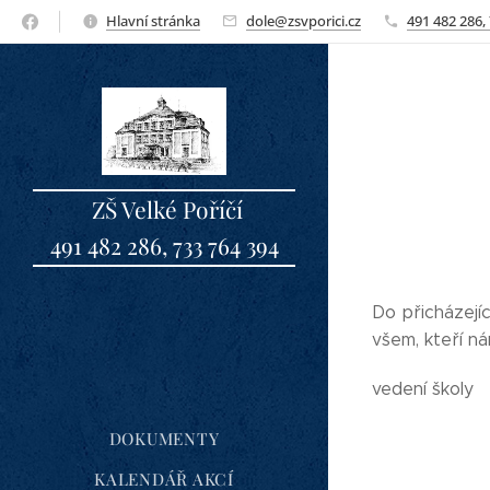
Hlavní stránka
dole@zsvporici.cz
491 482 286,
ZŠ Velké Poříčí
491 482 286, 733 764 394
sbo
Do přicházejí
všem, kteří n
vedení školy
DOKUMENTY
KALENDÁŘ AKCÍ