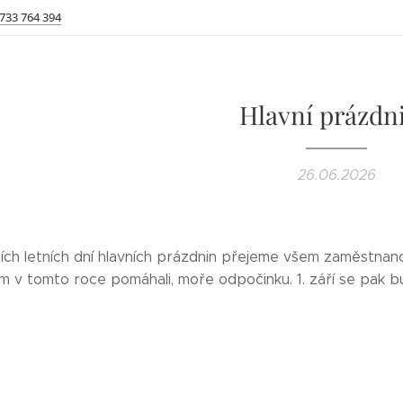
 733 764 394
Hlavní prázdn
26.06.2026
cích letních dní hlavních prázdnin přejeme všem zaměstna
ám v tomto roce pomáhali, moře odpočinku. 1. září se pak 