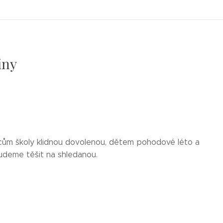
iny
ncům školy klidnou dovolenou, dětem pohodové léto a
budeme těšit na shledanou.