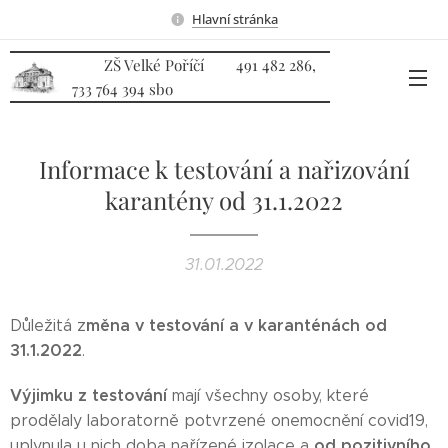
Hlavní stránka
ZŠ Velké Poříčí 491 482 286,
733 764 394 sbo
Informace k testování a nařizování
karantény od 31.1.2022
31.01.2022
měna v testování a v karanténách
od
Důležitá z
31.1.2022
.
V
ýjimku z testování
mají všechny osoby, které
prodělaly laboratorně potvrzené onemocnění covid19,
od pozitivního
uplynula u nich doba nařízené izolace a