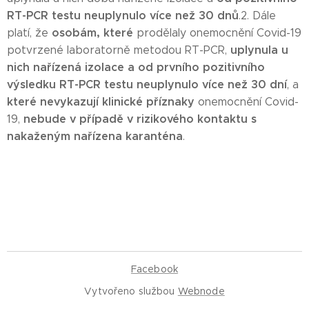
RT-PCR testu neuplynulo více než 30 dnů
.2. Dále
osobám,
které
platí, že
prodělaly onemocnění Covid-19
uplynula u
potvrzené laboratorně metodou RT-PCR,
nich
nařízená
izolace
a od prvního pozitivního
výsledku RT-PCR testu neuplynulo více než 30 dní
, a
které nevykazují klinické příznaky
onemocnění Covid-
nebude v případě v rizikov
é
ho kontaktu s
19,
nakaženým nařízena karanténa
.
Facebook
Vytvořeno službou
Webnode