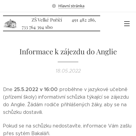
Hlavní stránka
ZŠ Velké Poříčí 491 482 286,
733 764 394 sbo
Informace k zájezdu do Anglie
18.05.2022
25.5.2022 v 16:00
Dne
proběhne v jazykové učebně
(přízemí školy) informativní schůzka týkající se zájezdu
do Anglie. Žádám rodiče přihlášených žáky, aby se na
schůzku dostavili.
Pokud se na schůzku nedostavíte, informace Vám zašlu
přes sytém Bakaláři.