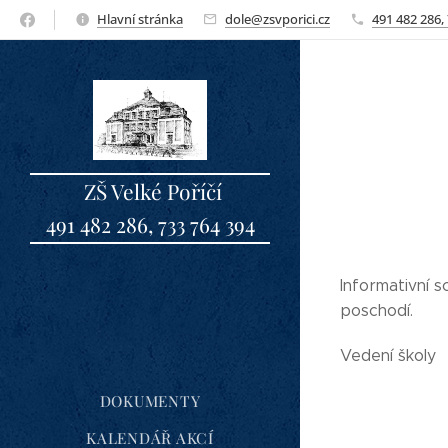
Hlavní stránka
dole@zsvporici.cz
491 482 286,
ZŠ Velké Poříčí
491 482 286, 733 764 394
sbo
Informativní 
poschodí.
Vedení školy
DOKUMENTY
KALENDÁŘ AKCÍ