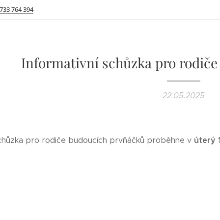
 733 764 394
Informativní schůzka pro rodič
22.05.2025
úterý 
schůzka pro rodiče budoucích prvňáčků proběhne v