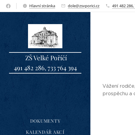
Hlavní stránka
dole@zsvporici.cz
491 482 286,
ZŠ Velké Poříčí
491 482 286, 733 764 394
sbo
Vážení rodiče,
prospěchu a c
DOKUMENTY
KALENDÁŘ AKCÍ