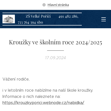
Hlavní stránka
ZŠ Velké Poříčí 491 482 286,
733 764 394 sbo
Kroužky ve školním roce 2024/2025
17.09.2024
Vážení rodiče,
i v letošním roce nabízíme na naší škole kroužky.
Informace o nich naleznete na:
https://krouzkyporici.webnode.cz/nabidka/