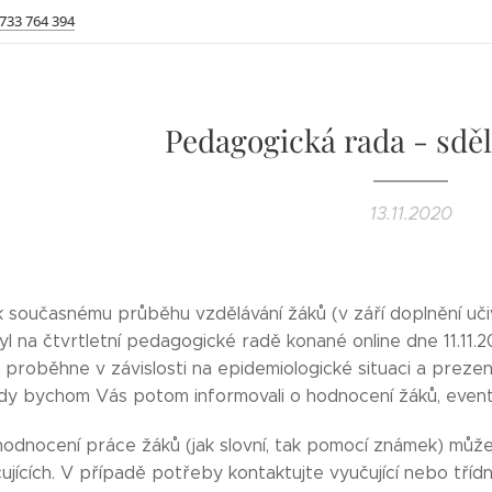
 733 764 394
Pedagogická rada - sdě
13.11.2020
současnému průběhu vzdělávání žáků (v září doplnění učiva 
yl na čtvrtletní pedagogické radě konané online dne 11.1
 proběhne v závislosti na epidemiologické situaci a pre
dy bychom Vás potom informovali o hodnocení žáků, event. 
odnocení práce žáků (jak slovní, tak pomocí známek) mů
ujících. V případě potřeby kontaktujte vyučující nebo třídní