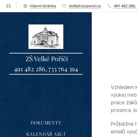
Hlavní stránka
dole@zsvporici.cz
491 482 286,
ZŠ Velké Poříčí
491 482 286, 733 764 394
sbo
Vzhledem k 
výuka) neb
práce žáků
prosince, k
DOKUMENTY
Průběžné h
emailů vyuč
KALENDÁŘ AKCÍ