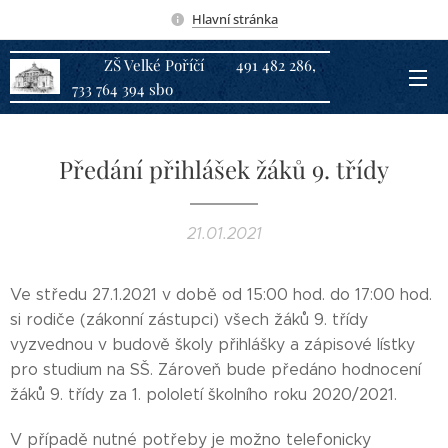
Hlavní stránka
ZŠ Velké Poříčí 491 482 286,
733 764 394 sbo
Předání přihlášek žáků 9. třídy
21.01.2021
Ve středu 27.1.2021 v době od 15:00 hod. do 17:00 hod.
si rodiče (zákonní zástupci) všech žáků 9. třídy
vyzvednou v budově školy přihlášky a zápisové lístky
pro studium na SŠ. Zároveň bude předáno hodnocení
žáků 9. třídy za 1. pololetí školního roku 2020/2021.
V případě nutné potřeby je možno telefonicky