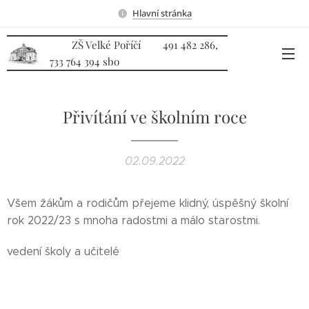
Hlavní stránka
ZŠ Velké Poříčí 491 482 286,
733 764 394 sbo
Přivítání ve školním roce
02.09.2022
Všem žákům a rodičům přejeme klidný, úspěšný školní
rok 2022/23 s mnoha radostmi a málo starostmi.
vedení školy a učitelé