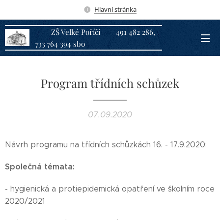
Hlavní stránka
ZŠ Velké Poříčí 491 482 286,
733 764 394 sbo
Program třídních schůzek
07.09.2020
Návrh programu na třídních schůzkách 16. - 17.9.2020:
Společná témata:
- hygienická a protiepidemická opatření ve školním roce
2020/2021