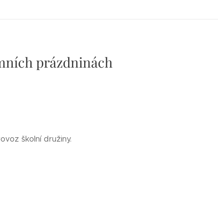
imních prázdninách
voz školní družiny.