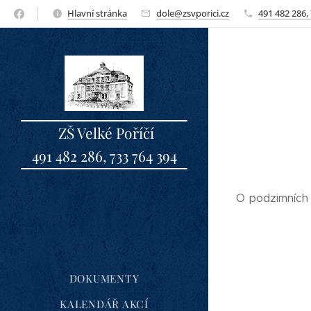
Hlavní stránka
dole@zsvporici.cz
491 482 286,
ZŠ Velké Poříčí
491 482 286, 733 764 394
sbo
O podzimních 
DOKUMENTY
KALENDÁŘ AKCÍ