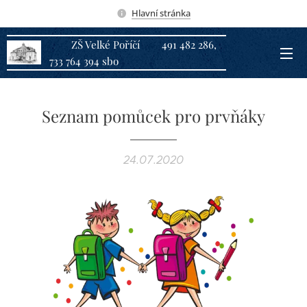
Hlavní stránka
ZŠ Velké Poříčí 491 482 286,
733 764 394 sbo
Seznam pomůcek pro prvňáky
24.07.2020