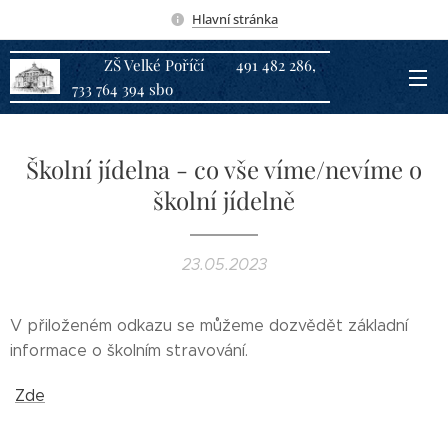
Hlavní stránka
ZŠ Velké Poříčí 491 482 286,
733 764 394 sbo
Školní jídelna - co vše víme/nevíme o
školní jídelně
23.05.2023
V přiloženém odkazu se můžeme dozvědět základní
informace o školním stravování.
Zde