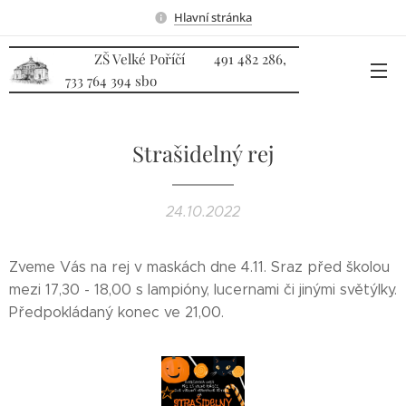
Hlavní stránka
ZŠ Velké Poříčí 491 482 286,
733 764 394 sbo
Strašidelný rej
24.10.2022
Zveme Vás na rej v maskách dne 4.11. Sraz před školou
mezi 17,30 - 18,00 s lampióny, lucernami či jinými světýlky.
Předpokládaný konec ve 21,00.