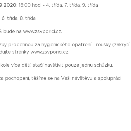
.9.2020
: 16:00 hod. - 4. třída, 7. třída, 9. třída
 6. třída, 8. třída
 bude na www.zsvporici.cz.
ůzky proběhnou za hygienického opatření - roušky (zakrytí
edujte stránky www.zsvporici.cz.
škole více dětí, stačí navštívit pouze jednu schůzku.
a pochopení, těšíme se na Vaši návštěvu a spolupráci