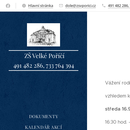
Hlavní stránka
dole@zsvporici.cz
491 482 286,
ZŠ Velké Poříčí
491 482 286, 733 764 394
sbo
Vážení rodi
vzhledem k
středa 16
DOKUMENTY
16:30 hod. -
KALENDÁŘ AKCÍ