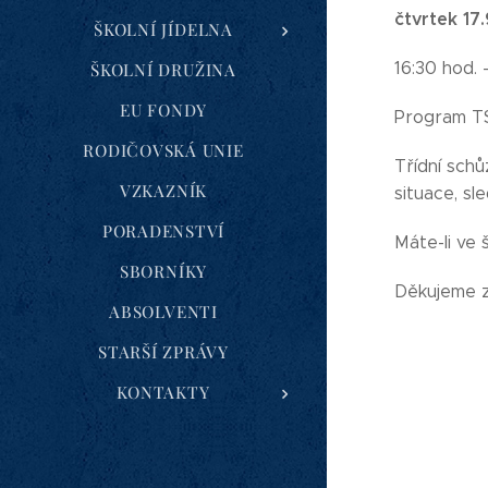
čtvrtek 17
ŠKOLNÍ JÍDELNA
16:30 hod. -
ŠKOLNÍ DRUŽINA
EU FONDY
Program TS
RODIČOVSKÁ UNIE
Třídní sch
VZKAZNÍK
situace, sl
PORADENSTVÍ
Máte-li ve 
SBORNÍKY
Děkujeme z
ABSOLVENTI
STARŠÍ ZPRÁVY
KONTAKTY