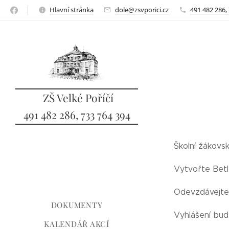
Hlavní stránka
dole@zsvporici.cz
491 482 286,
ZŠ Velké Poříčí
491 482 286, 733 764 394
sbo
Školní žákov
Vytvořte Betlé
Odevzdávejte 
DOKUMENTY
Vyhlášení bud
KALENDÁŘ AKCÍ