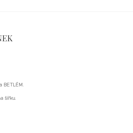
NEK
ma BETLÉM.
a šířku.