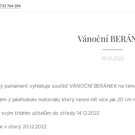
 733 764 394
Vánoční BERÁ
10.11.2022
ský parlament vyhlašuje soutěž VÁNOČNÍ BERÁNEK na té
m z jakéhokoliv materiálu, který nesmí mít více jak 20 cm n
svým třídním učitelům do středy 14.12.2022
e v úterý 20.12.2022.