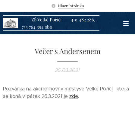
Hlavní stránka
ZŠ Velké Poříčí 491 482 286,
733 764 394 sbo
Večer s Andersenem
25.03.2021
Pozvánka na akci knihovny městyse Velké Poříčí, která
se koná v pátek 26.3.2021 je
zde
.