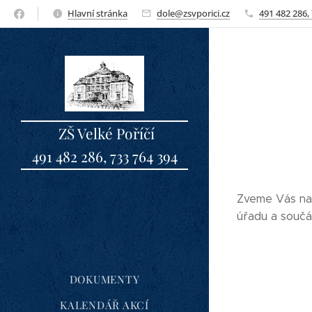
Hlavní stránka
dole@zsvporici.cz
491 482 286,
ZŠ Velké Poříčí
491 482 286, 733 764 394
sbo
Zveme Vás na 
úřadu a součá
DOKUMENTY
KALENDÁŘ AKCÍ