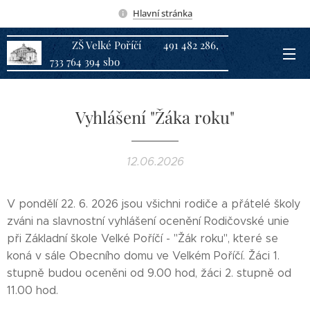
Hlavní stránka
ZŠ Velké Poříčí 491 482 286,
733 764 394 sbo
Vyhlášení "Žáka roku"
12.06.2026
V pondělí 22. 6. 2026 jsou všichni rodiče a přátelé školy
zváni na slavnostní vyhlášení ocenění Rodičovské unie
při Základní škole Velké Poříčí - "Žák roku", které se
koná v sále Obecního domu ve Velkém Poříčí. Žáci 1.
stupně budou oceněni od 9.00 hod, žáci 2. stupně od
11.00 hod.