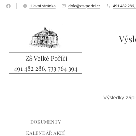
Hlavní stránka
dole@zsvporici.cz
491 482 286,
Výsl
ZŠ Velké Poříčí
491 482 286, 733 764 394
sbo
Výsledky záp
DOKUMENTY
KALENDÁŘ AKCÍ