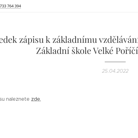
 733 764 394
edek zápisu k základnímu vzdělávání
Základní škole Velké Poříč
25.04.2022
isu naleznete
zde.