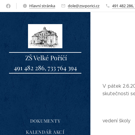
Hlavní stránka
dole@zsvporici.cz
491 482 286,
ZŠ Velké Poříčí
491 482 286, 733 764 394
sbo
V pátek 2.6.2
skutečnosti se
2. st
DOKUMENTY
vedení školy
KALENDÁŘ AKCÍ