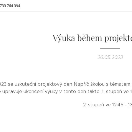
 733 764 394
Výuka během projekt
26.05.2023
023 se uskuteční projektový den Napříč školou s témate
 upravuje ukončení výuky v tento den takto: 1. stupeň ve 1
upeň ve 12:45 - 13:00 