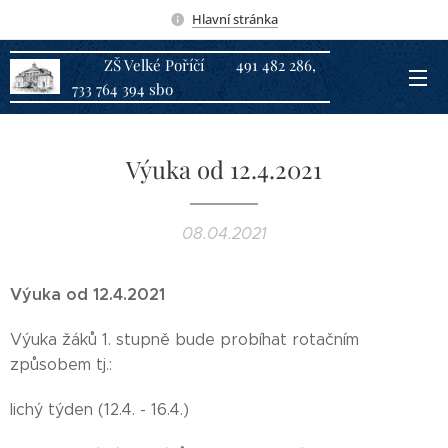
Hlavní stránka
ZŠ Velké Poříčí 491 482 286,
733 764 394 sbo
Výuka od 12.4.2021
08.04.2021
Výuka od 12.4.2021
Výuka žáků 1. stupně bude probíhat rotačním
způsobem tj.:
lichý týden (12.4. - 16.4.)