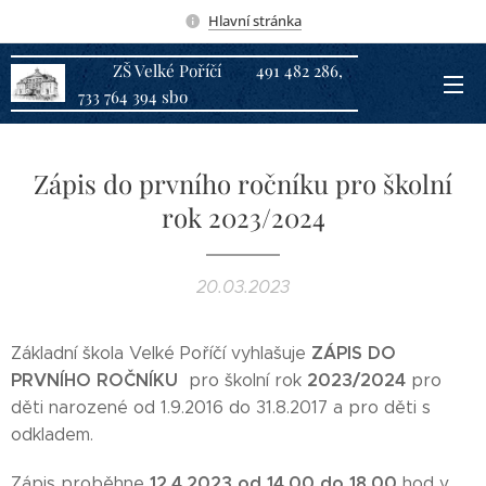
Hlavní stránka
ZŠ Velké Poříčí 491 482 286,
733 764 394 sbo
Zápis do prvního ročníku pro školní
rok 2023/2024
20.03.2023
ZÁPIS DO
Základní škola Velké Poříčí vyhlašuje
PRVNÍHO ROČNÍKU
2023/2024
pro školní rok
pro
děti narozené od 1.9.2016 do 31.8.2017 a pro děti s
odkladem.
12.4.2023 od 14.00 do 18.00
Zápis proběhne
hod v