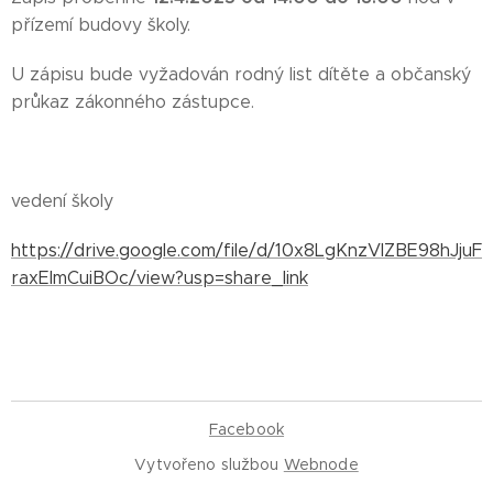
přízemí budovy školy.
U zápisu bude vyžadován rodný list dítěte a občanský
průkaz zákonného zástupce.
vedení školy
https://drive.google.com/file/d/10x8LgKnzVlZBE98hJjuF
raxElmCuiBOc/view?usp=share_link
Facebook
Vytvořeno službou
Webnode