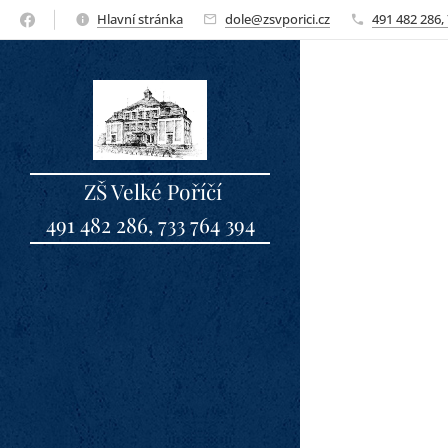
Hlavní stránka
dole@zsvporici.cz
491 482 286,
ZŠ Velké Poříčí
491 482 286, 733 764 394
sbo